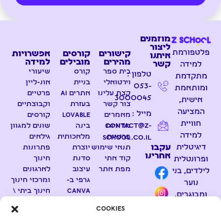
מוזמנים
ליצור
פלטפורמת
קישורים
קורסים
אפשרויות
איתנו
מהירים
מובילים
למידה
קשר
למידה
בית ספר
קורס
שיעורי
טלפון :
מתקדמת
וירטואלי
בניית
אונ-ליין
053-
ומותאמת
קצת עלינו
אתרים AI
פרטיים
3000045
אישית,
צור קשר
בעזרת
וקבוצתיים
המציעה
מייל :
מאמרים
Lovable
קורסים
חוויית
contact@z-
מדיניות
בינה
שונים למגוון
למידה
פרטיות
מלאכותית
גילאים
school.co.il
דיגיטלית
עקבו
תנאי שימוש
יוצרת
פתרונות
אחרינו
קוד אתי
סדנת
חינוך
ופרונטלית
מפת אתר
עיצוב
לארגונים
לילדים, בני
גרפי ב-
ומרכזי חינוך
נוער
Canva
חינוך ביתי \
ומבוגרים.
ועריכת
הכנה
Cookies
קבוצת
וידאו
לבגרויות
הווטסאפ