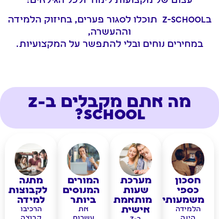
עצום של מקצועות לימוד ולכל הגילאים!
בz-school תוכלו לסגור פערים, בחיזוק הלמידה
וההעשרה,
במחירים נוחים ובלי להתפשר על המקצועיות.
מה אתם מקבלים בZ-
school?
חסכון
מערכת
המורים
מתנה
כספי
שעות
המנוסים
לקבוצות
משמעותי
מותאמת
ביותר
למידה
אישית
הלמידה
את
הרכיבו
הינה
עשרות
קבוצה