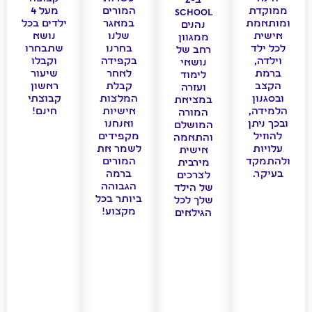
בZ-
ממוקדת
המורים
מעל 4
school
ומותאמת
במאגר
ילדים בכל
נהנים
אישית
שלנו
נושא
ממגוון
לכל ילד
בחרנו
שתבחרו
רחב של
וילדה,
בקפידה
וקבלו
נושאי
ברמת
לאחר
שיעור
לימוד
הקצב
קבלת
ראשון
ועזרה
ובסגנון
המלצות
קבוצתי
במציאת
הלמידה,
אישיות
חינם!
המורה
ובכך ניתן
ואנחנו
המושלם
להוזיל
מקפידים
והתאמה
עלויות
לשמר את
אישית
ולהתמקד
המורים
מירבית
בעיקר.
ברמה
לצרכים
הגבוהה
של הילד
ביותר בכל
שלך לכל
מקצוע!
הגילאים