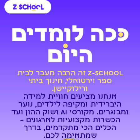
לתוכן
כניסה לקמפוס
חינוך ביתי
ילדים ונוער
אנשי חינוך
קורסים ללמידה עצמית
בית ספר וירטואלי
Z-SCHOOL זה הרבה מעבר לבית
ספר וירטואלי, חינוך ביתי
ורילוקיישן.
אנחנו מציעים חוויית למידה
היברידית ומקיפה לילדים, נוער
ומבוגרים. מקורסי AI ושוק ההון ועד
הכשרות מקצועיות לארגונים –
הכלים הכי מתקדמים, בדרך
שמתאימה לכם.