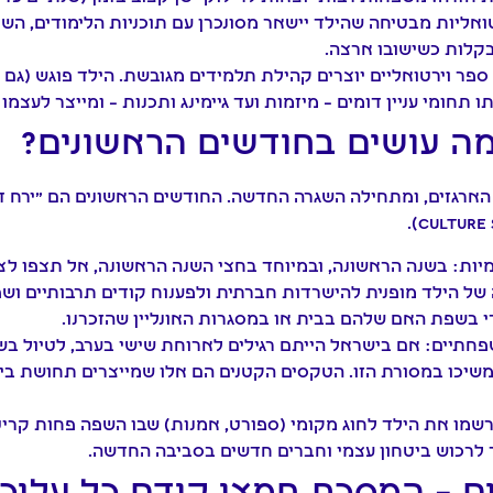
טואליות מבטיחה שהילד יישאר מסונכרן עם תוכניות הלימודים, הש
קלות כשישובו ארצה.
ספר וירטואליים יוצרים קהילת תלמידים מגובשת. הילד פוגש (גם 
 תחומי עניין דומים – מיזמות ועד גיימינג ותכנות – ומייצר לעצמ
מה עושים בחודשים הראשונים?
ארגזים, ומתחילה השגרה החדשה. החודשים הראשונים הם "ירח ד
יות:
בשנה הראשונה, ובמיוחד בחצי השנה הראשונה, אל תצפו לצי
 של הילד מופנית להישרדות חברתית ולפענוח קודים תרבותיים ושפ
ודי בשפת האם שלהם בבית או במסגרות האונליין שהזכרנו.
פחתיים:
אם בישראל הייתם רגילים לארוחת שישי בערב, לטיול בש
יכו במסורת הזו. הטקסים הקטנים הם אלו שמייצרים תחושת בית
שמו את הילד לחוג מקומי (ספורט, אמנות) שבו השפה פחות קריטית
 לרכוש ביטחון עצמי וחברים חדשים בסביבה החדשה.