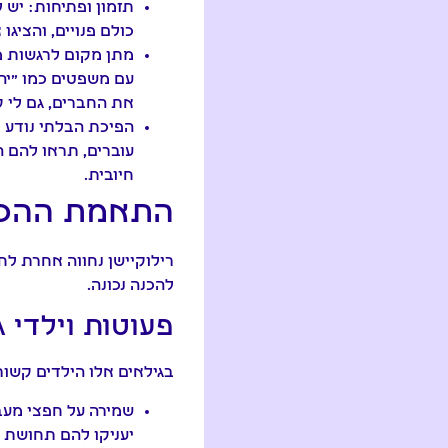
תזמון ופתיחות:
יש ל
כולם פנויים, והצי
מתן מקום לרגשות מ
עם משפטים כמו "יהי
את החברים, גם לי 
הפיכת הבלתי נודע 
עוברים, תראו להם הי
חיובית.
התאמת ההכנה
להכנה נכונה.
פעוטות וילדי גן (
בגילאים אלו הילדים קשו
שמירה על חפצי מעב
יעניקו להם תחושת 