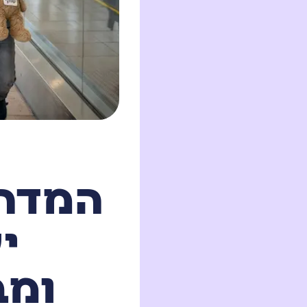
המדרי
י
ומב