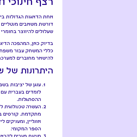
רצף חינוכי ו
אחת הדאגות הגדולות ביות
דורשת משאבים מנטליים ע
שעלולים להיווצר בחומרי
בדיוק כאן, המהפכה הדיגי
כללי המשחק עבור משפחות
להישאר מחוברים למערכת 
היתרונות של שי
עוגן של יציבות בש
לומדים בעברית עם 
ההסתגלות.
העשרה טכנולוגית לל
אונליין, ומעניקים 
הספר המקומי.
מניעת פערים לקראת