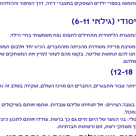
משו בספרי ילדים העוסקים במעברי דירה. דרך הסיפור וההזדהות 
י (גילאי 6-11)
המסגרת הלימודית מתחילים לתפוס נפח משמעותי בחיי הילד.
מסיבת פרידה מסודרת מהכיתה ומהחברים. הכינו יחד אלבום תמונ
נו להם תחושת שליטה. בקשו מהם לעזור למיין את המשחקים שלה
שלהם.
)
ותר. עבור מתבגרים, החברים הם מרכז העולם, ועקירה בשלב זה נ
גובה העיניים:
אל תנחיתו עליהם עובדות. שתפו אותם בשיקולים 
כול.
לי:
בני הנוער של היום חיים גם כך ברשת. עודדו אותם לתכנן כיצ
 משחקי רשת, זום ורשתות חברתיות.