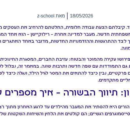
18/05/2026
מאת
z-school
 קיבלתם הצעת עבודה חלומית, החלטתם להרחיב את העסקים מעב
פחתית חדשה. מעבר למדינה אחרת – רילוקיישן – הוא אחד המה
 לצד ההתרגשות וההזדמנויות החדשות, מדובר באחד האתגרים המ
ונה.
פירושו עקירה מהמוכר והבטוח: עזיבת החברים, המסגרת החינוכית
 גם התמודדות עם שפה חדשה ותרבות שונה. במאמר זה, נצלול ל
 פרקטיים, נבין כיצד להתאים את המסר לגיל הילד, ונגלה כיצד לש
ליים מתקדמים.
: תיווך הבשורה – איך מספרים ל
ורים היא להסתיר את המעבר מהילדים עד לרגע האחרון מתוך רצון
 סייסמוגרפים רגשיים; הם קולטים את הלחץ והשיחות השקטות שלכ