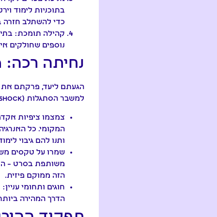
בתוכניות לימוד ויר
כדי להשתלב חזרה ב
קהילה תומכת:
בתי 
נוספים שחולקים איתו
נחיתה רכה: 
הגעתם ליעד, פרקתם את ה
למשבר הסתגלות (Culture Shock).
צמצמו ציפיות אקדמ
המקומי. כל האנרגיה
ותנו להם גיבוי לימ
שמרו על טקסים מש
משותפת בסרט – המש
הזה ממוקם פיזית.
חוגים ותחומי עניין:
ר
הדרך המהירה ביותר