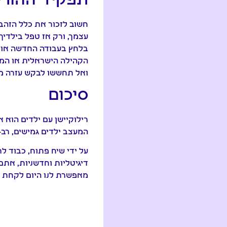
תפקיד ההורי
חשוב לזכור את כלל הזהב
עצמך, ורק אז טפל בילדי
בלחץ בעבודה החדשה או ב
הקהילה הישראלית או המקו
ואל תחששו לבקש עזרה מק
סיכום
רילוקיישן עם ילדים הוא א
המעצב ילדים גמישים, רב-
על ידי שיח פתוח, כבוד ל
דיגיטליות וחדשניות, אתם
מאפשרת לנו היום לקחת את