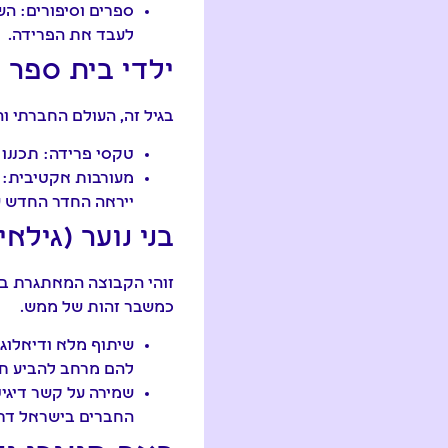
ספרים וסיפורים:
השת
לעבד את הפרידה.
ילדי בית ספר יסוד
בגיל זה, העולם החברתי ו
טקסי פרידה:
תכננו 
מעורבות אקטיבית:
ת
ייראה החדר החדש 
בני נוער (גילאי 12-18
זוהי הקבוצה המאתגרת בי
כמשבר זהות של ממש.
שיתוף מלא ודיאלוג ב
להם מרחב להביע תס
שמירה על קשר דיגיט
החברים בישראל דרך