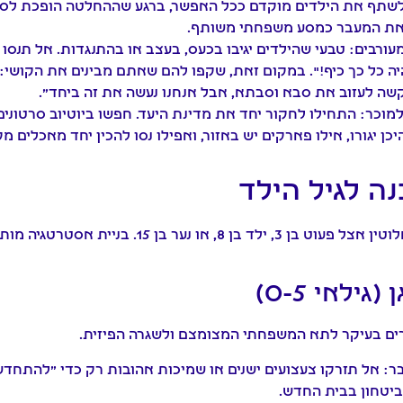
שתף את הילדים מוקדם ככל האפשר, ברגע שההחלטה הופכת לסופית
גו את המעבר כמסע משפחתי משותף.
עורבים:
טבעי שהילדים יגיבו בכעס, בעצב או בהתנגדות. אל תנסו
ה כל כך כיף!". במקום זאת, שקפו להם שאתם מבינים את הקושי: 
קשה לעזוב את סבא וסבתא, אבל אנחנו נעשה את זה ביחד".
למוכר:
התחילו לחקור יחד את מדינת היעד. חפשו ביוטיוב סרטוני
כן יגורו, אילו פארקים יש באזור, ואפילו נסו להכין יחד מאכלים מק
 לגיל הילד
רילוקיישן נחווה אחרת לחלוטין אצל פעוט בן 3, ילד בן 8,
גילאי 0-5)
רים בעיקר לתא המשפחתי המצומצם ולשגרה הפיזית.
ר:
אל תזרקו צעצועים ישנים או שמיכות אהובות רק כדי "להתחדש
ביטחון בבית החדש.