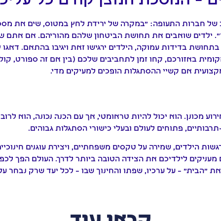
ם – המסכת חמצן קודם כל עליכ
 של חברות התעופה: "במקרה של ירידת לחץ במטוס, שים את מס
ך". ילדים שואבים את תחושת הביטחון שלהם מהוריהם. אם אתם ש
תחושת בדידות עמוקה, הילדים ירגישו זאת ויגיבו בהתאם. דאגו
מית באזורכם, קחו זמן לתחביבים שלכם (בין אם זה ספורט, קולינ
צועית אם קשיי ההסתגלות הופכים למעיקים מדי.
ירוע מכונן. הוא יכול להיות טראומטי, אך עם הכנה נכונה, הוא לרו
תרבותיים, פתוחים לעולם ובעלי כישורי הסתגלות גבוהים.
רגשות הילדים, שמירה על טקסים משפחתיים, ויצירת עוגנים חינוכי
 מעניקים לילדיכם את הצידה הטובה ביותר לדרך. העולם הפך לכפר ג
 "הבית" – על ערכיו, שפתו והחינוך שבו – לכל יעד שרק נבחר על פ
קראו עוד