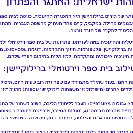
זהות ישראלית: האתגר והפתרון
ר של הורים ברילוקיישן היא המסגרת החינוכית. כניסה לבית ספר
צומים מהילד. במקביל, קיים פחד מניתוק מהשפה העברית, מהתר
 הלימוד למקרה של חזרה ארצה.
טלית והחינוכית באה לעזרתנו. פתרונות של בית ספר וירטואלי ול
 ברילוקיישן. פלטפורמות חינוך מתקדמות, דוגמת
Z-School
, מ
חינוכית איכותית ומתקדמת, ללא תלות במיקום הפיזי שלהם.
לוב בית ספר וירטואלי ברילוקיישן:
פת האם:
בעוד שהילד מתמודד עם שפה זרה רוב שעות היום, היכו
ילדים אחרים (מישראל או משפחות רילוקיישן נוספות) מהווה "אי
א גבולות גיאוגרפיים:
מעבר ללימודי הליבה, חשוב לשמור על התפ
לילד תחושת מסוגלות והצלחה, במיוחד בתקופה שבה הוא עשוי להרג
 חזרה:
משפחות רבות יוצאות לרילוקיישן קצוב בזמן (שנתיים ע