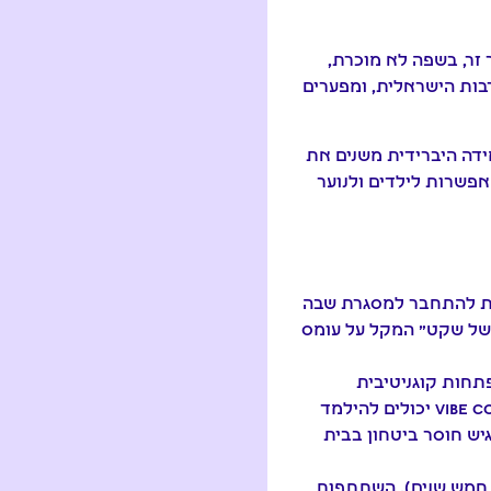
 זר, בשפה לא מוכרת,
בות הישראלית, ומפערים
מידה היברידית משנים את
אפשרות לילדים ולנוער
לת להתחבר למסגרת שבה
 של שקט" המקל על עומס
תחות קוגניטיבית
מתקדמת. קורסים בבניית אתרים מבוססי AI, יסודות הסייבר, אוריינות פיננסית ו-Vibe Coding יכולים להילמד
יש חוסר ביטחון בבית
ד חמש שנים). השתתפות