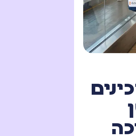
ינים
כה