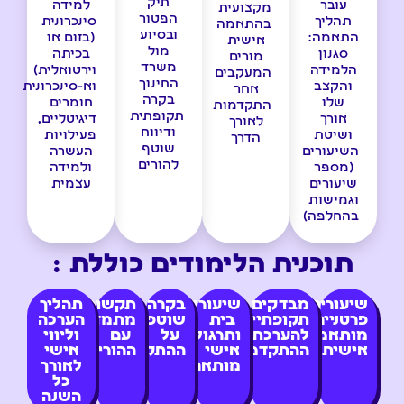
תיק
עובר
למידה
מקצועית
הפטור
תהליך
סינכרונית
בהתאמה
ובסיוע
התאמה:
(בזום או
אישית
מול
סגנון
בכיתה
מורים
משרד
הלמידה
וירטואלית)
המעקבים
החינוך
והקצב
וא-סינכרונית
אחר
בקרה
שלו
חומרים
התקדמות
תקופתית
אורך
דיגיטליים,
לאורך
ודיווח
ושיטת
פעילויות
הדרך
שוטף
השיעורים
העשרה
להורים
(מספר
ולמידה
שיעורים
עצמית
וגמישות
בהחלפה)
תוכנית הלימודים כוללת :
שיעורים
מבדקים
שיעורי
בקרה
תקשורת
תהליך
פרטניים
תקופתיים
בית
שוטפת
מתמדת
הערכה
מותאמים
להערכת
ותרגול
על
עם
וליווי
אישית
ההתקדמות
אישי
ההתקדמות
ההורים
אישי
מותאם
לאורך
כל
השנה