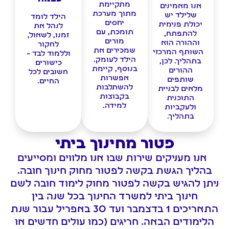
מתקיימת
אנו מאמינים
מתוך מערכת
שלילד יש
הילד לומד
יחסים
יכולת פנימית
לנהל את
תומכת, עם
להתפתח,
זמנו, לשאול,
מורים
וההורה הוא
לחקור
שמכירים את
השותף המרכזי
וללמוד לבד –
הילד לעומק.
בתהליך. לכן,
כישורים
בנוסף, קיימת
ההורים
חשובים לכל
אפשרות
שותפים
החיים.
להשתלבות
מלאים לבניית
בקבוצות
התוכנית
למידה.
ולעקביות
בתהליך.
פטור מחינוך ביתי
אנו מעניקים שירות שבו אנו מלווים ומסייעים
בהליך הגשת בקשה לפטור מחוק חינוך חובה.
ניתן להגיש בקשה לפטור מחוק לימוד חובה לשם
חינוך ביתי למשרד החינוך בכל שנה בין
התאריכים 1 בדצמבר ועד 30 באפריל עבור שנת
הלימודים הבאה. חריגים (כמו עולים חדשים או