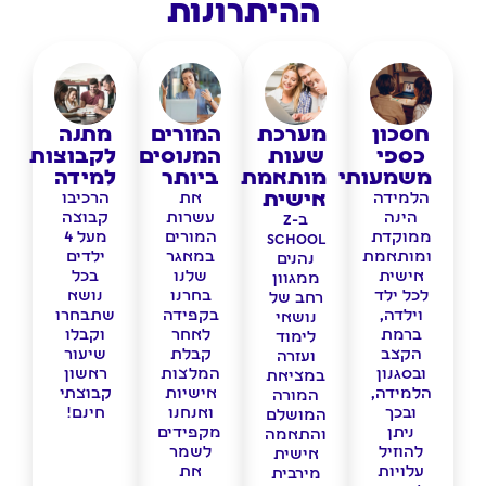
ההיתרונות
חסכון
מערכת
המורים
מתנה
כספי
שעות
המנוסים
לקבוצות
משמעותי
מותאמת
ביותר
למידה
אישית
הלמידה
את
הרכיבו
הינה
עשרות
קבוצה
בZ-
ממוקדת
המורים
מעל 4
school
ומותאמת
במאגר
ילדים
נהנים
אישית
שלנו
בכל
ממגוון
לכל ילד
בחרנו
נושא
רחב של
וילדה,
בקפידה
שתבחרו
נושאי
ברמת
לאחר
וקבלו
לימוד
הקצב
קבלת
שיעור
ועזרה
ובסגנון
המלצות
ראשון
במציאת
הלמידה,
אישיות
קבוצתי
המורה
ובכך
ואנחנו
חינם!
המושלם
ניתן
מקפידים
והתאמה
להוזיל
לשמר
אישית
עלויות
את
מירבית