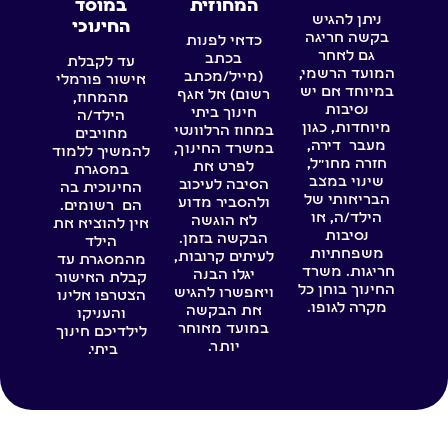
המחוזית
במוסד
ניתן להגיש
החינוכי
בקשה חריגה
כדאי לפנות
גם לאחר
בכתב
עד לקבלת
המועד הרשמי,
(מייל/מכתב
אישור פורמלי
במיוחד אם יש
רשום) אל אגף
מהמחוז,
נסיבות
חינוך ביתי
הילד/ה
מיוחדות, כגון
במחוז הרלוונטי
מחויבים
מעבר דירה,
במשרד החינוך,
להמשיך ללמוד
חזרה מחו"ל,
לפרט את
במסגרת
שינוי במצב
הסיבה לעיכוב
החינוכית בה
הבריאותי של
ולהסביר מדוע
הם רשומים.
הילד/ה, או
לא הוגשה
אין להוציא את
נסיבות
הבקשה בזמן.
הילד
משפחתיות
לעיתים קרובות,
מהמסגרת עד
חריגות. משרד
יגלו הבנה
קבלת האישור
החינוך בוחן כל
ויאפשרו להגיש
הצטרפו אלינו
מקרה לגופו.
את הבקשה
והעניקו
במועד מאוחר
לילדיכם חינוך
יותר.
ביתי.