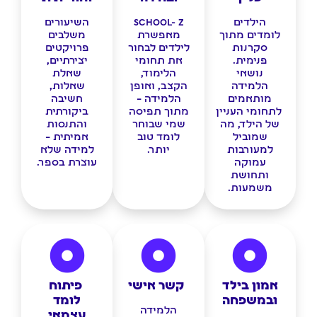
הילדים
School- Z
השיעורים
לומדים מתוך
מאפשרת
משלבים
סקרנות
לילדים לבחור
פרויקטים
פנימית.
את תחומי
יצירתיים,
נושאי
הלימוד,
שאלת
הלמידה
הקצב, ואופן
שאלות,
מותאמים
הלמידה –
חשיבה
לתחומי העניין
מתוך תפיסה
ביקורתית
של הילד, מה
שמי שבוחר
והתנסות
שמוביל
לומד טוב
אמיתית –
למעורבות
יותר.
למידה שלא
עמוקה
עוצרת בספר.
ותחושת
משמעות.
אמון בילד
קשר אישי
פיתוח
ובמשפחה
לומד
הלמידה
עצמאי