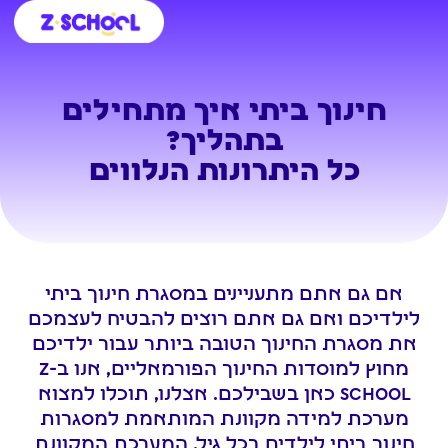
כניסה לקמפוס
חינוך ביתי
ילדים ונוער
אנשי חינוך
קורסים ללמידה עצמית
בית ספר וירטואלי
חינוך ביתי איך מתחילים
בתהליך?
כל היתרונות הנלווים
אם גם אתם מתעניינים במסגרת חינוך ביתי
לילדיכם ואם גם אתם רוצים להבטיח לעצמכם
את מסגרת החינוך הטובה ביותר עבור ילדיכם
מחוץ למוסדות החינוך הפורמאליים, אנו ב-Z
SCHOOL כאן בשבילכם. אצלנו, תוכלו למצוא
מערכת למידה מקוונת המותאמת למסגרות
חינוך ביתי לילדים בכל גיל. המערכת המקוונת