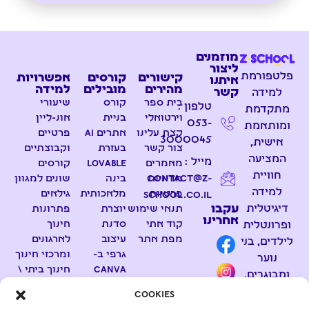
מוזמנים
ליצור
פלטפורמת
קישורים
קורסים
אפשרויות
איתנו
מהירים
מובילים
למידה
קשר
למידה
בית ספר
קורס
שיעורי
טלפון :
מתקדמת
וירטואלי
בניית
אונ-ליין
053-
ומותאמת
קצת עלינו
אתרים AI
פרטיים
3000045
אישית,
צור קשר
בעזרת
וקבוצתיים
המציעה
מייל :
מאמרים
Lovable
קורסים
חוויית
contact@z-
מדיניות
בינה
שונים למגוון
למידה
פרטיות
מלאכותית
גילאים
school.co.il
דיגיטלית
עקבו
תנאי שימוש
יוצרת
פתרונות
אחרינו
קוד אתי
סדנת
חינוך
ופרונטלית
מפת אתר
עיצוב
לארגונים
לילדים, בני
גרפי ב-
ומרכזי חינוך
נוער
Canva
חינוך ביתי \
ומבוגרים.
ועריכת
הכנה
Cookies
קבוצת
וידאו
לבגרויות