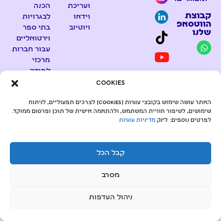
ועריכת
הכנה
קבוצת
וידאו
לבגרויות
הווטסאפ
ויוטיוב​
בתי ספר
שלנו
וירטואליים
עבור חברות
מרכזי
למידה
היברידיים
Cookies
האתר עושה שימוש בקובצי עוגיות (Cookies) לצרכים תפעוליים, לניתוח
שימושים, לשיפור חוויית המשתמש, ולהתאמה אישית של תוכן ופרסום ממוקד.
© כל הזכויות שמורות ל - Z-SCHOOL
לפרטים נוספים: לינק
מדיניות עוגיות
קבל הכל
מסרב
ניהול העדפות