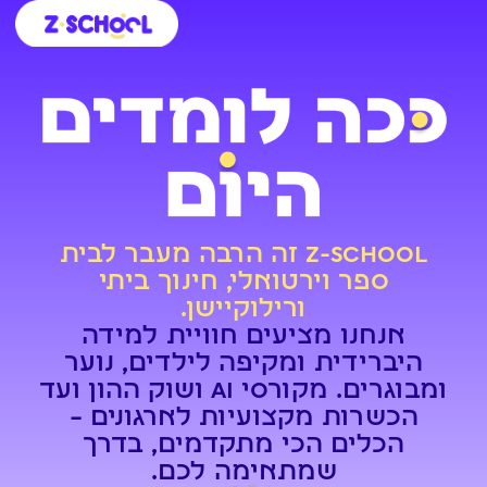
לתוכן
כניסה לקמפוס
חינוך ביתי
ילדים ונוער
אנשי חינוך
קורסים ללמידה עצמית
בית ספר וירטואלי
Z-SCHOOL זה הרבה מעבר לבית
ספר וירטואלי, חינוך ביתי
ורילוקיישן.
אנחנו מציעים חוויית למידה
היברידית ומקיפה לילדים, נוער
ומבוגרים. מקורסי AI ושוק ההון ועד
הכשרות מקצועיות לארגונים –
הכלים הכי מתקדמים, בדרך
שמתאימה לכם.