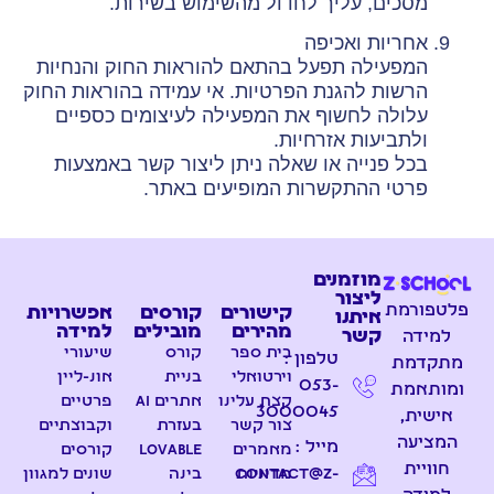
מסכים, עליך לחדול מהשימוש בשירות.
אחריות ואכיפה
המפעילה תפעל בהתאם להוראות החוק והנחיות
הרשות להגנת הפרטיות. אי עמידה בהוראות החוק
עלולה לחשוף את המפעילה לעיצומים כספיים
ולתביעות אזרחיות.
בכל פנייה או שאלה ניתן ליצור קשר באמצעות
פרטי ההתקשרות המופיעים באתר.
מוזמנים
ליצור
פלטפורמת
קישורים
קורסים
אפשרויות
איתנו
מהירים
מובילים
למידה
קשר
למידה
בית ספר
קורס
שיעורי
טלפון :
מתקדמת
וירטואלי
בניית
אונ-ליין
053-
ומותאמת
קצת עלינו
אתרים AI
פרטיים
3000045
אישית,
צור קשר
בעזרת
וקבוצתיים
המציעה
מייל :
מאמרים
Lovable
קורסים
חוויית
contact@z-
מדיניות
בינה
שונים למגוון