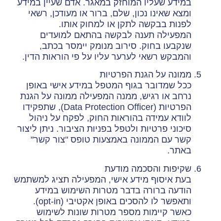
במידע שעליו המוחזק במאגר. אדם שעיין במידע
ומצא שאינו נכון, שלם, ברור או מעודכן, רשאי
לפנות בבקשה לתקן או למחוק אותו.
המפעילה תענה לבקשה בהתאם למועדים
שנקבעו בחוק. סירוב מנומק יימסר בכתב,
והמבקש רשאי לערער עליו על פי הוראות הדין.
ממונה על הגנת הפרטיות
ככל שמדובר בגוף המטפל במידע אישי באופן
נרחב או רגיש, ממנה המפעילה ממונה על הגנת
הפרטיות (Data Protection Officer), שתפקידו
לוודא עמידה בהוראות החוק, לפקח על ניהול
סיכוני פרטיות ולטפל בפניות הציבור. ניתן ליצור
קשר עם הממונה באמצעות טופס "צור קשר"
באתר.
שקיפות והסכמה מודעת
בעת איסוף מידע אישי, המפעילה תציג למשתמש
הודעה ברורה בדבר מטרות השימוש במידע
ותאפשר לו להסכים באופן אקטיבי (opt-in).
כאשר קיימות מספר מטרות שונות לשימוש