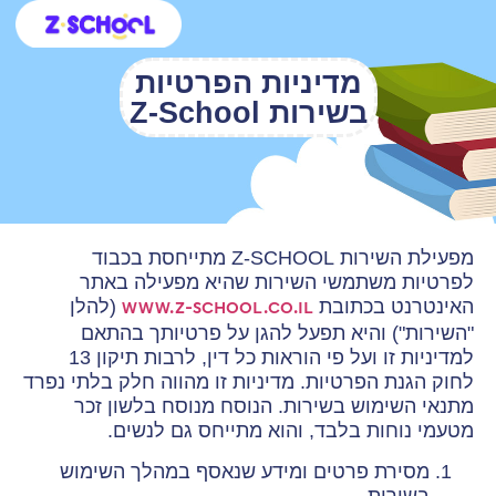
כניסה לקמפוס
מדיניות הפרטיות
חינוך ביתי
ילדים ונוער
אנשי חינוך
קורסים ללמידה עצמית
בית ספר וירטואלי
בשירות Z-School
מפעילת השירות Z-SCHOOL מתייחסת בכבוד
לפרטיות משתמשי השירות שהיא מפעילה באתר
האינטרנט בכתובת
(להלן
www.z-school.co.il
"השירות") והיא תפעל להגן על פרטיותך בהתאם
למדיניות זו ועל פי הוראות כל דין, לרבות תיקון 13
לחוק הגנת הפרטיות. מדיניות זו מהווה חלק בלתי נפרד
מתנאי השימוש בשירות. הנוסח מנוסח בלשון זכר
מטעמי נוחות בלבד, והוא מתייחס גם לנשים.
מסירת פרטים ומידע שנאסף במהלך השימוש
בשירות