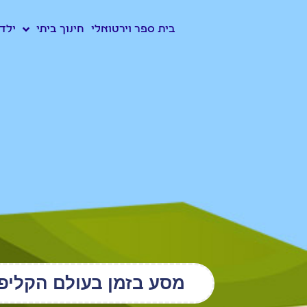
לתוכן
כניסה לקמפוס
בית ספר וירטואלי
חינוך ביתי
ילדי
מסע בזמן בעולם הקליפים: משנות ה30 לuTube