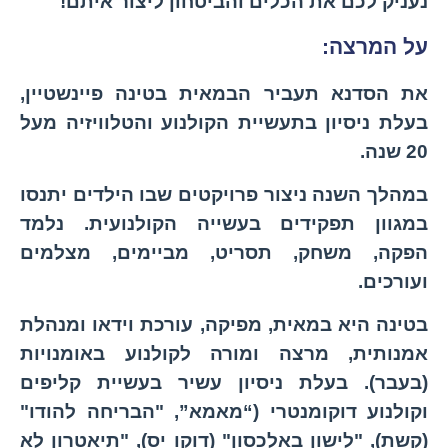
נעניק לכם את הכלים והביטחון ליצור איתם!
על המרצה:
את הסדנא תעביר הבמאית בטינה פיינשטיין,
בעלת ניסיון בתעשיית הקולנוע והטלוויזיה מעל
20 שנה.
במהלך השנה ניצור פרויקטים שבו הילדים יתנסו
במגוון תפקידים בעשייה הקולנועית. נלמד
הפקה, משחק, תסריט, מביימים, מצלמים
ועורכים.
בטינה היא במאית, מפיקה, עורכת וידאו ומנהלת
אמנותית, מרצה ומורה לקולנוע באומנויות
(בעבר). בעלת ניסיון עשיר בעשיית קליפים
וקולנוע דוקומנטרי (“מאמא”, "הבריחה להודו"
(קשת), "לישון באלכסון" (דוקו יס), "תיאטרון לא