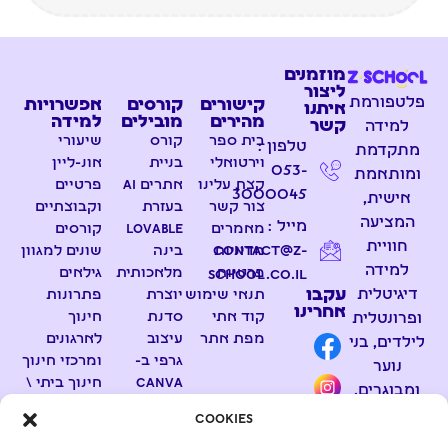
מוזמנים
ליצור
פלטפורמת
קישורים
קורסים
אפשרויות
איתנו
מהירים
מובילים
למידה
קשר
למידה
בית ספר
קורס
שיעורי
טלפון :
מתקדמת
וירטואלי
בניית
אונ-ליין
053-
ומותאמת
קצת עלינו
אתרים AI
פרטיים
3000045
אישית,
צור קשר
בעזרת
וקבוצתיים
המציעה
מייל :
מאמרים
Lovable
קורסים
חוויית
contact@z-
מדיניות
בינה
שונים למגוון
למידה
פרטיות
מלאכותית
גילאים
school.co.il
דיגיטלית
עקבו
תנאי שימוש
יוצרת
פתרונות
אחרינו
קוד אתי
סדנת
חינוך
ופרונטלית
מפת אתר
עיצוב
לארגונים
לילדים, בני
גרפי ב-
ומרכזי חינוך
נוער
Canva
חינוך ביתי \
ומבוגרים.
ועריכת
הכנה
Cookies
קבוצת
וידאו
לבגרויות
הווטסאפ